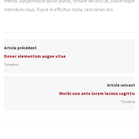
metus. Suspendisse dolor purus, ornare vel orci at, scelerisque
interdum risus. Fusce in efficitur nulla, sed varius leo.
Article précédent
Donec elementum augue vitae
Timeline
Article suivant
Morbi non ante lorem lacinia sagittis
Timeline