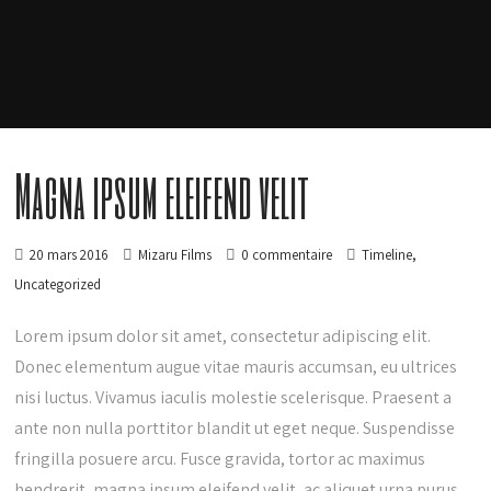
Magna ipsum eleifend velit
,
20 mars 2016
Mizaru Films
0 commentaire
Timeline
Uncategorized
Lorem ipsum dolor sit amet, consectetur adipiscing elit.
Donec elementum augue vitae mauris accumsan, eu ultrices
nisi luctus. Vivamus iaculis molestie scelerisque. Praesent a
ante non nulla porttitor blandit ut eget neque. Suspendisse
fringilla posuere arcu. Fusce gravida, tortor ac maximus
hendrerit, magna ipsum eleifend velit, ac aliquet urna purus