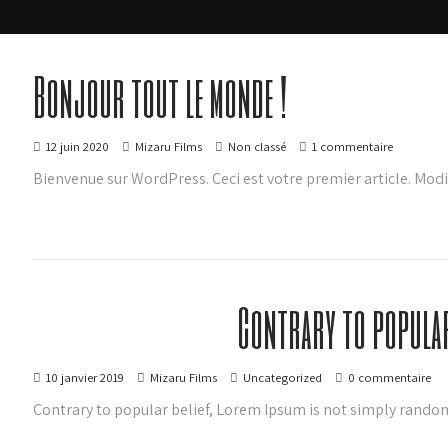
Bonjour tout le monde !
12 juin 2020
Mizaru Films
Non classé
1 commentaire
Bienvenue sur WordPress. Ceci est votre premier article. Modi
Contrary to popular
10 janvier 2019
Mizaru Films
Uncategorized
0 commentaire
Contrary to popular belief, Lorem Ipsum is not simply random tex