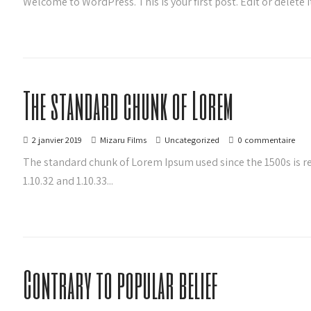
Welcome to WordPress. This is your first post. Edit or delete it
The standard chunk of Lorem
2 janvier 2019
Mizaru Films
Uncategorized
0 commentaire
The standard chunk of Lorem Ipsum used since the 1500s is r
1.10.32 and 1.10.33...
Contrary to popular belief