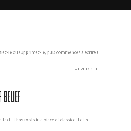
fiez-le ou supprimez-le, puis commencez à écrire !
+ LIRE LA SUITE
 belief
t. It has roots in a piece of classical Latin...