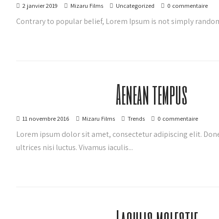
2 janvier 2019
Mizaru Films
Uncategorized
0 commentaire
Contrary to popular belief, Lorem Ipsum is not simply random tex
Aenean tempus
11 novembre 2016
Mizaru Films
Trends
0 commentaire
Lorem ipsum dolor sit amet, consectetur adipiscing elit. D
ultrices nisi luctus. Vivamus iaculis...