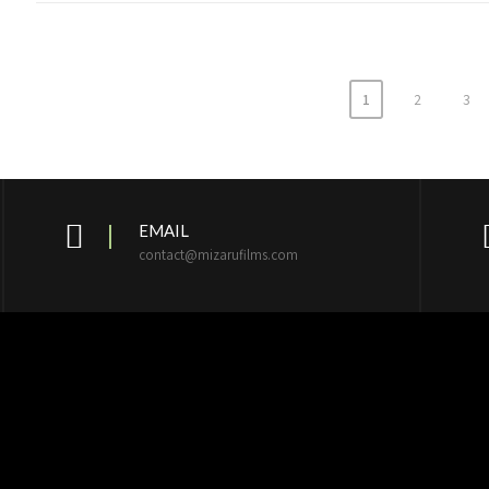
1
2
3
EMAIL
contact@mizarufilms.com