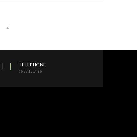
4
TELEPHONE
06 77 11 14 96