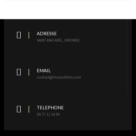
ADRESSE
SAINT-MACAIRE, GIRONDE
EMAIL
contact@mizarufilms.com
TELEPHONE
06 77 11 14 96