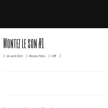
Montez le son #1
Off
24 avril 2021
Mizaru Films